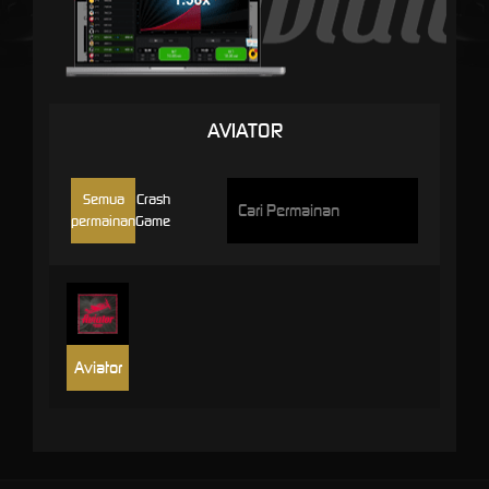
AVIATOR
Semua
Crash
permainan
Game
Aviator