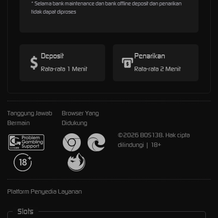
* Selama bank maintenance dan bank offline deposit dan penarikan
tidak dapat diproses
Deposit
Penarikan
Rata-rata 1 Menit
Rata-rata 2 Menit
Tanggung Jawab
Browser Yang
Bermain
Didukung
©2026 BOS138. Hak cipta
dilindungi | 18+
Platform Penyedia Layanan
Slots