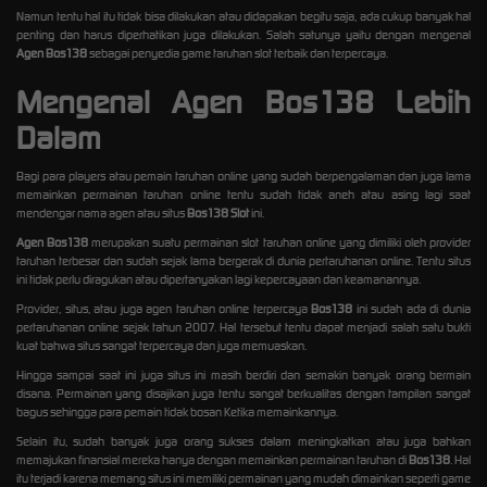
Namun tentu hal itu tidak bisa dilakukan atau didapakan begitu saja, ada cukup banyak hal
penting dan harus diperhatikan juga dilakukan. Salah satunya yaitu dengan mengenal
Agen Bos138
sebagai penyedia game taruhan slot terbaik dan terpercaya.
Mengenal Agen Bos138 Lebih
Dalam
Bagi para players atau pemain taruhan online yang sudah berpengalaman dan juga lama
memainkan permainan taruhan online tentu sudah tidak aneh atau asing lagi saat
mendengar nama agen atau situs
Bos138 Slot
ini.
Agen Bos138
merupakan suatu permainan slot taruhan online yang dimiliki oleh provider
taruhan terbesar dan sudah sejak lama bergerak di dunia pertaruhanan online. Tentu situs
ini tidak perlu diragukan atau dipertanyakan lagi kepercayaan dan keamanannya.
Provider, situs, atau juga agen taruhan online terpercaya
Bos138
ini sudah ada di dunia
pertaruhanan online sejak tahun 2007. Hal tersebut tentu dapat menjadi salah satu bukti
kuat bahwa situs sangat terpercaya dan juga memuaskan.
Hingga sampai saat ini juga situs ini masih berdiri dan semakin banyak orang bermain
disana. Permainan yang disajikan juga tentu sangat berkualitas dengan tampilan sangat
bagus sehingga para pemain tidak bosan Ketika memainkannya.
Selain itu, sudah banyak juga orang sukses dalam meningkatkan atau juga bahkan
memajukan finansial mereka hanya dengan memainkan permainan taruhan di
Bos138
. Hal
itu terjadi karena memang situs ini memiliki permainan yang mudah dimainkan seperti game